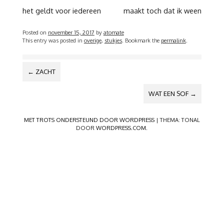
het geldt voor iedereen
maakt toch dat ik ween
Posted on
november 15, 2017
by
atomate
This entry was posted in
overige
,
stukjes
. Bookmark the
permalink
.
BERICHTNAVIGATIE
←
ZACHT
WAT EEN SOF
→
MET TROTS ONDERSTEUND DOOR WORDPRESS
|
THEMA: TONAL
DOOR
WORDPRESS.COM
.