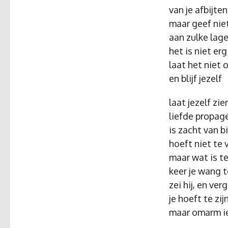
van je afbijte
maar geef nie
aan zulke lag
het is niet erg
laat het niet
en blijf jezelf
laat jezelf zie
liefde propag
is zacht van b
hoeft niet te
maar wat is t
keer je wang 
zei hij, en ver
je hoeft te zi
maar omarm ie