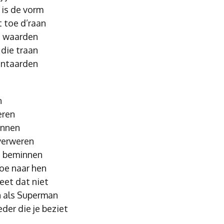
n is de vorm
t toe d’raan
e waarden
 die traan
 ontaarden
n
eren
innen
 verweren
e beminnen
toe naar hen
geet dat niet
jn als Superman
der die je beziet