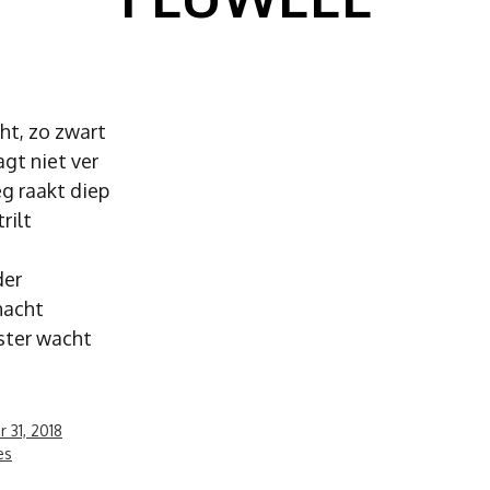
ht, zo zwart
gt niet ver
eg raakt diep
rilt
der
nacht
ster wacht
 31, 2018
es