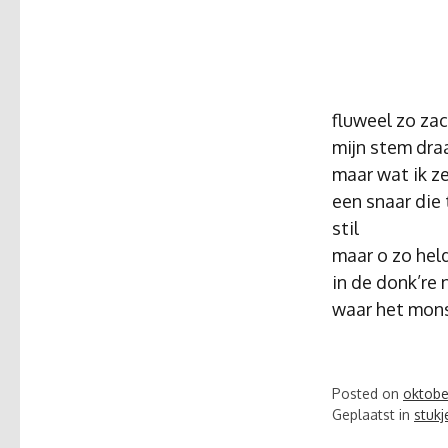
fluweel zo zac
mijn stem draa
maar wat ik z
een snaar die t
stil
maar o zo hel
in de donk’re 
waar het mon
Posted on
oktober
Geplaatst in
stukj