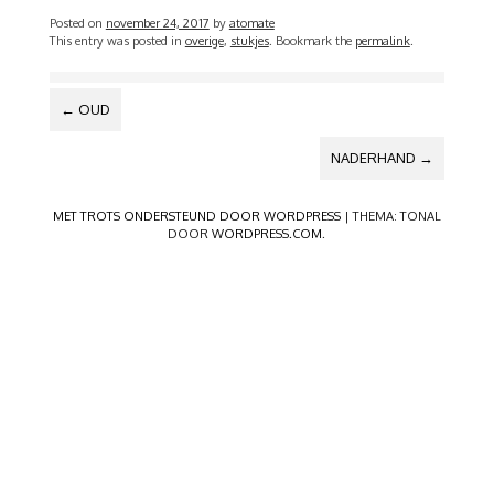
Posted on
november 24, 2017
by
atomate
This entry was posted in
overige
,
stukjes
. Bookmark the
permalink
.
BERICHTNAVIGATIE
←
OUD
NADERHAND
→
MET TROTS ONDERSTEUND DOOR WORDPRESS
|
THEMA: TONAL
DOOR
WORDPRESS.COM
.