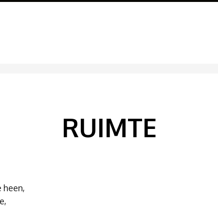
RUIMTE
 heen,
e,