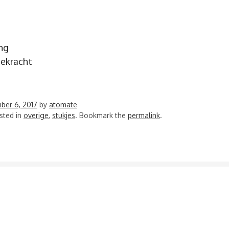
ing
ekracht
ber 6, 2017
by
atomate
sted in
overige
,
stukjes
. Bookmark the
permalink
.
VIGATIE