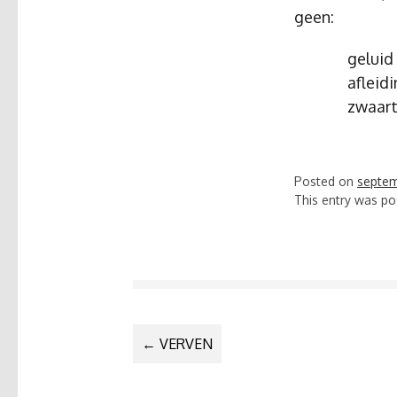
geen:
geluid
afleid
zwaart
Posted on
septem
This entry was po
BERICHTNA
←
VERVEN