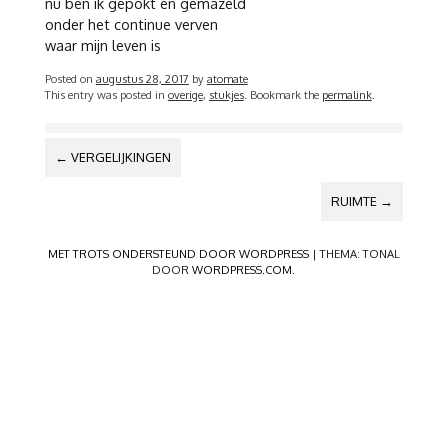
nu ben ik gepokt en gemazeld
onder het continue verven
waar mijn leven is
Posted on
augustus 28, 2017
by
atomate
This entry was posted in
overige
,
stukjes
. Bookmark the
permalink
.
BERICHTNAVIGATIE
←
VERGELIJKINGEN
RUIMTE
→
MET TROTS ONDERSTEUND DOOR WORDPRESS
|
THEMA: TONAL
DOOR
WORDPRESS.COM
.