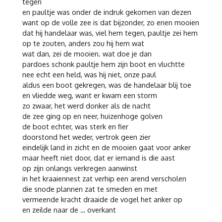
tegen
en paultje was onder de indruk gekomen van dezen
want op de volle zee is dat bijzonder, zo enen mooien
dat hij handelaar was, viel hem tegen, paultje zei hem
op te zouten, anders zou hij hem wat
wat dan, zei de mooien. wat doe je dan
pardoes schonk paultje hem zijn boot en vluchtte
nee echt een held, was hij niet, onze paul
aldus een boot gekregen, was de handelaar blij toe
en vliedde weg, want er kwam een storm
zo zwaar, het werd donker als de nacht
de zee ging op en neer, huizenhoge golven
de boot echter, was sterk en fier
doorstond het weder, vertrok geen zier
eindelijk land in zicht en de mooien gaat voor anker
maar heeft niet door, dat er iemand is die aast
op zijn onlangs verkregen aanwinst
in het kraaiennest zat verhip een arend verscholen
die snode plannen zat te smeden en met
vermeende kracht draaide de vogel het anker op
en zeilde naar de … overkant