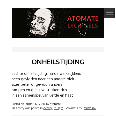
ATOMATE
DICHTSELS
ONHEILSTIJDING
zachte onheilstijding, harde werkelijkheid
heen gevloden naar een andere plek
alles beter of gewoon anders
rampen en geluk voltrekken zich
in een samenspel van liefde en haat
Posted on
januari 12, 2017
by
atomate
This entry was posted in
overige
,
stukjes
. Bookmark the
permalink
.