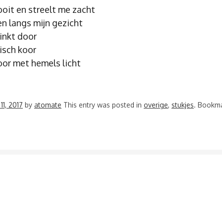
ooit en streelt me zacht
en langs mijn gezicht
linkt door
isch koor
oor met hemels licht
 11, 2017
by
atomate
This entry was posted in
overige
,
stukjes
. Bookm
VIGATIE