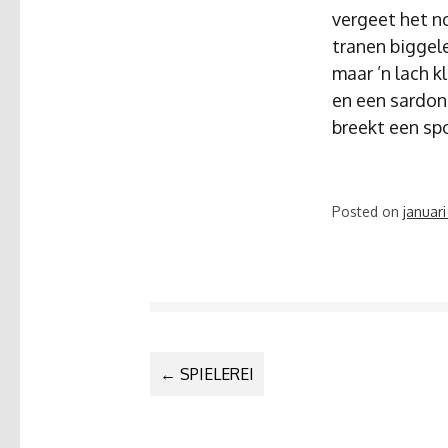
vergeet het n
tranen biggel
maar ’n lach k
en een sardon
breekt een sp
Posted on
januari
BERICHTNA
←
SPIELEREI