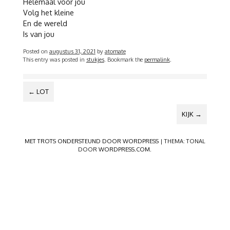
Helemaal voor jou
Volg het kleine
En de wereld
Is van jou
Posted on
augustus 31, 2021
by
atomate
This entry was posted in
stukjes
. Bookmark the
permalink
.
BERICHTNAVIGATIE
←
LOT
KIJK
→
MET TROTS ONDERSTEUND DOOR WORDPRESS
|
THEMA: TONAL
DOOR
WORDPRESS.COM
.