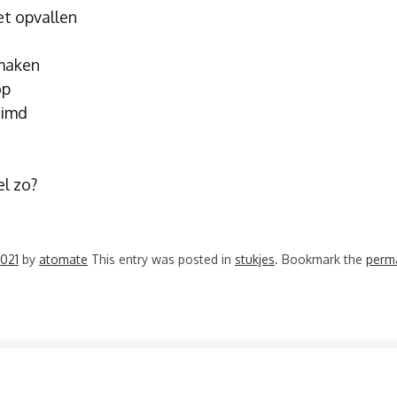
et opvallen
maken
op
himd
el zo?
2021
by
atomate
This entry was posted in
stukjes
. Bookmark the
perma