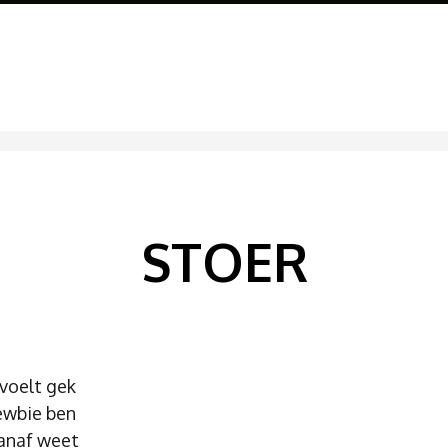
STOER
voelt gek
newbie ben
anaf weet