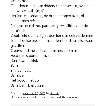
zichtsveld
Ooit droomde ik van ridders en prinsessen, over hoe
het was en zal zijn, N?
Het kasteel verlaten, de droom opgeblazen, dit
noemt men reëel
Een tractor rijd met parmantig zwaailicht voor de
auto’s uit
Voorbeeld doet volgen, doe het dan ook verdomme
Ik kan het kasteel niet meer zien, het duister is zwaar
gevallen
Overwelmd me en laat me in mezelf keren
Help, het is donker hier, help
Dan slaat de klok
Bam
En nogmaals
Bam, bam
Het houdt niet op
Bam, bam, bam, bam
Posted on
september 25, 2019
by
atomate
This entry was posted in
stukjes
. Bookmark the
permalink
.