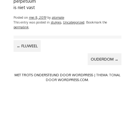
perpetuum
is niet vast
Posted on
mei 8, 2019
by
atomate
This entry was posted in
stukjes
,
Uncategorized
. Bookmark the
permalink
.
BERICHTNAVIGATIE
←
FLUWEEL
OUDERDOM
→
MET TROTS ONDERSTEUND DOOR WORDPRESS
|
THEMA: TONAL
DOOR
WORDPRESS.COM
.