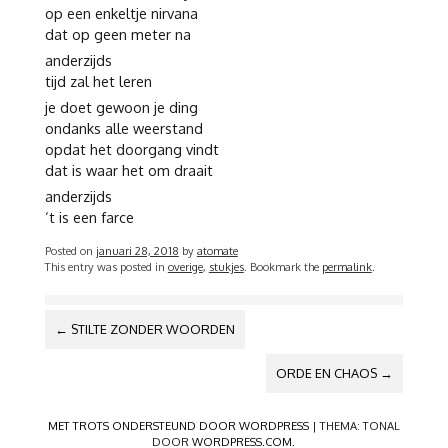
op een enkeltje nirvana
dat op geen meter na
anderzijds
tijd zal het leren
je doet gewoon je ding
ondanks alle weerstand
opdat het doorgang vindt
dat is waar het om draait
anderzijds
‘t is een farce
Posted on
januari 28, 2018
by
atomate
This entry was posted in
overige
,
stukjes
. Bookmark the
permalink
.
BERICHTNAVIGATIE
←
STILTE ZONDER WOORDEN
ORDE EN CHAOS
→
MET TROTS ONDERSTEUND DOOR WORDPRESS
|
THEMA: TONAL
DOOR
WORDPRESS.COM
.