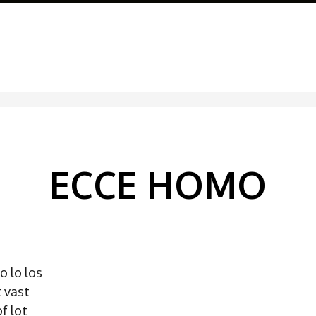
ECCE HOMO
lo lo los
t vast
f lot