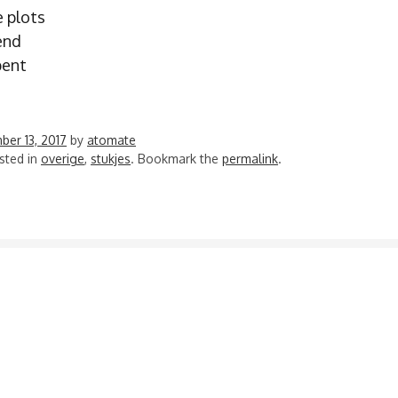
e plots
end
bent
ber 13, 2017
by
atomate
sted in
overige
,
stukjes
. Bookmark the
permalink
.
VIGATIE