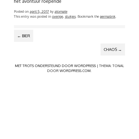
het avontuur roepende
Posted on
april 5, 2017
by
atomate
This entry was posted in
overige
,
stukjes
. Bookmark the
permalink
.
BERICHTNAVIGATIE
←
BIER
CHAOS
→
MET TROTS ONDERSTEUND DOOR WORDPRESS
|
THEMA: TONAL
DOOR
WORDPRESS.COM
.