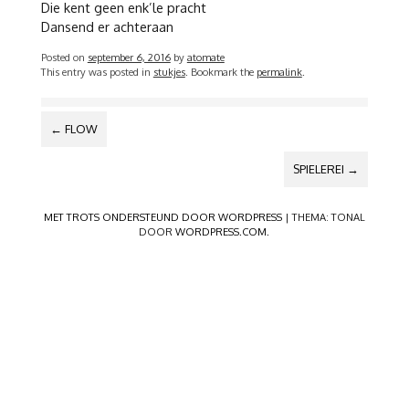
Die kent geen enk’le pracht
Dansend er achteraan
Posted on
september 6, 2016
by
atomate
This entry was posted in
stukjes
. Bookmark the
permalink
.
BERICHTNAVIGATIE
←
FLOW
SPIELEREI
→
MET TROTS ONDERSTEUND DOOR WORDPRESS
|
THEMA: TONAL
DOOR
WORDPRESS.COM
.