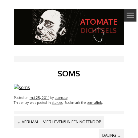
ATOMATE
DICHTSELS
SOMS
Posted on
mei 25, 2014
by
atomate
This entry was posted in
stukjes
. Bookmark the
permalink
.
BERICHTNAVIGATIE
←
VERHAAL – VIER LEVENS IN EEN NOTENDOP
DALING
→