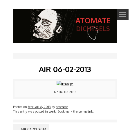
ATOMATE
DICHTSELS
AIR 06-02-2013
Air 06-02-2013
Posted on
februari 6, 2013
by
atomate
This entry was posted in
werk
. Bookmark the
permalink
.
BERICHTNAVIGATIE
←
AIR 05-02-2013